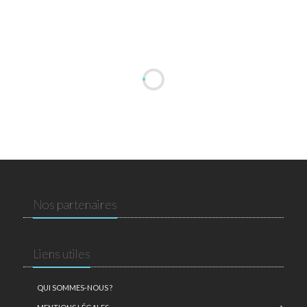
Nos partenaires
Liens utiles
QUI SOMMES-NOUS ?