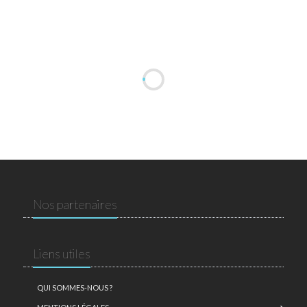
Nos partenaires
Liens utiles
QUI SOMMES-NOUS ?