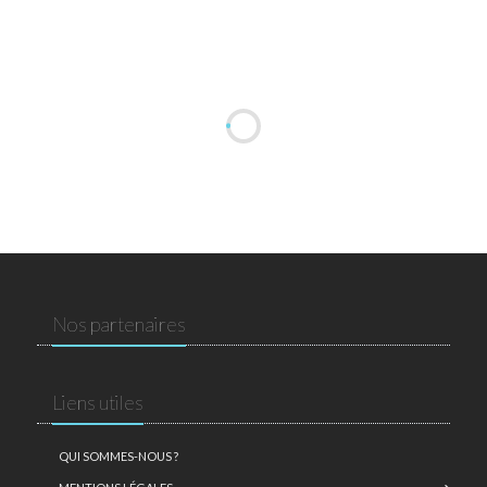
Nos partenaires
Liens utiles
QUI SOMMES-NOUS ?