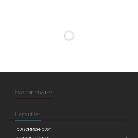
Nos partenaires
Liens utiles
QUI SOMMES-NOUS ?