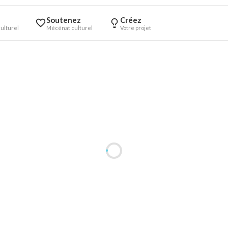
Soutenez
Créez
ulturel
Mécénat culturel
Votre projet