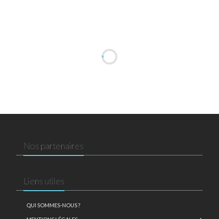
Nos partenaires
Liens utiles
QUI SOMMES-NOUS ?