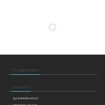
Nos partenaires
Liens utiles
QUI SOMMES-NOUS ?