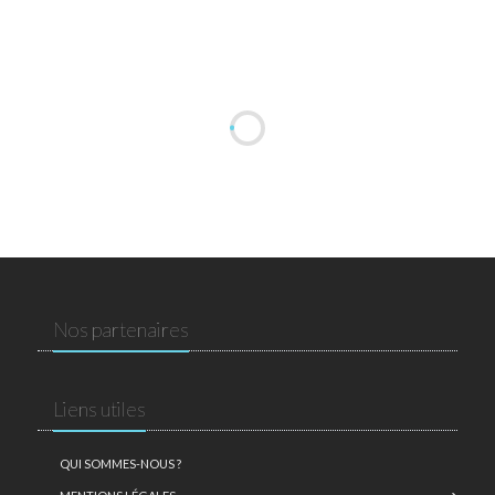
Nos partenaires
Liens utiles
QUI SOMMES-NOUS ?