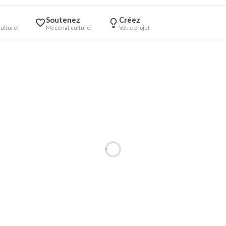
Soutenez
Créez
ulturel
Mécénat culturel
Votre projet