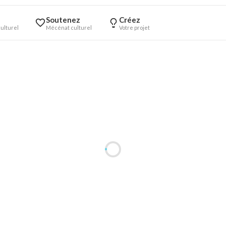
Soutenez
Créez
ulturel
Mécénat culturel
Votre projet