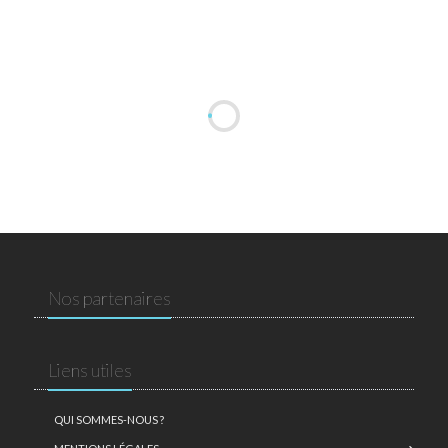
Nos partenaires
Liens utiles
QUI SOMMES-NOUS ?