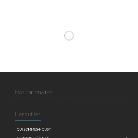
Nos partenaires
Liens utiles
QUI SOMMES-NOUS ?