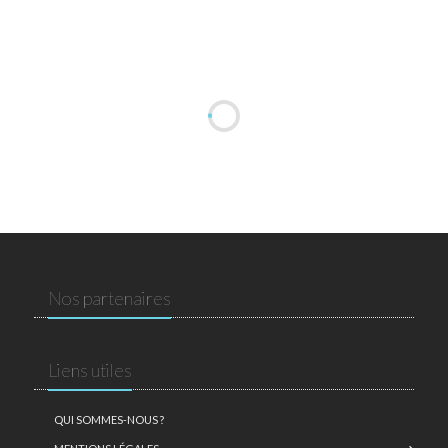
Nos partenaires
Liens utiles
QUI SOMMES-NOUS ?