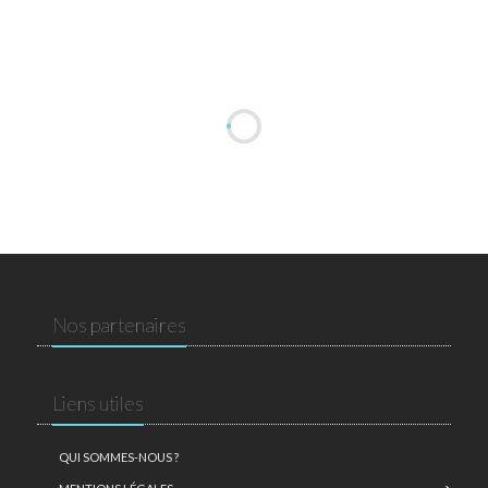
Nos partenaires
Liens utiles
QUI SOMMES-NOUS ?