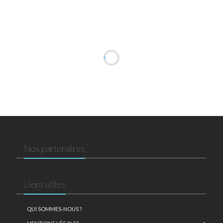
Nos partenaires
Liens utiles
QUI SOMMES-NOUS ?