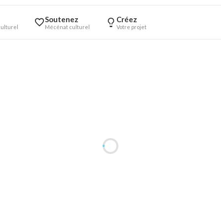
Soutenez
Créez
ulturel
Mécénat culturel
Votre projet