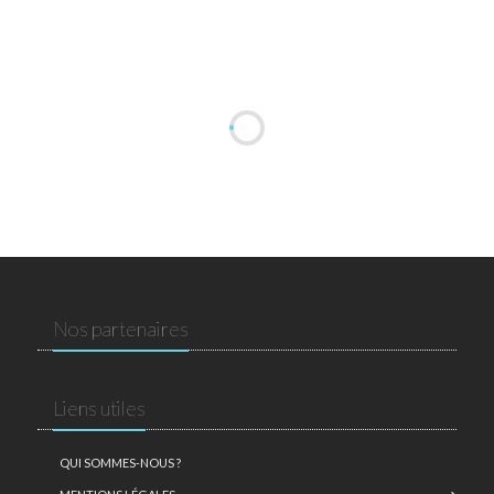
Nos partenaires
Liens utiles
QUI SOMMES-NOUS ?