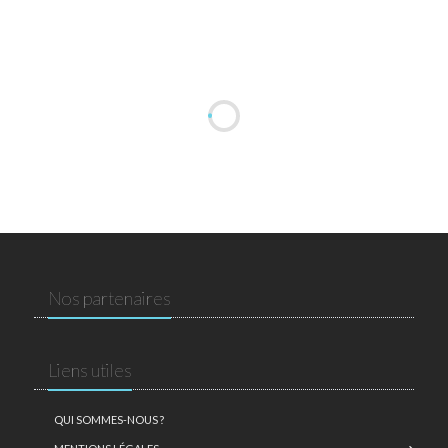
Nos partenaires
Liens utiles
QUI SOMMES-NOUS ?