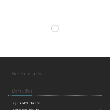
Nos partenaires
Liens utiles
QUI SOMMES-NOUS ?