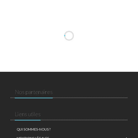
Nos partenaires
Liens utiles
QUI SOMMES-NOUS ?