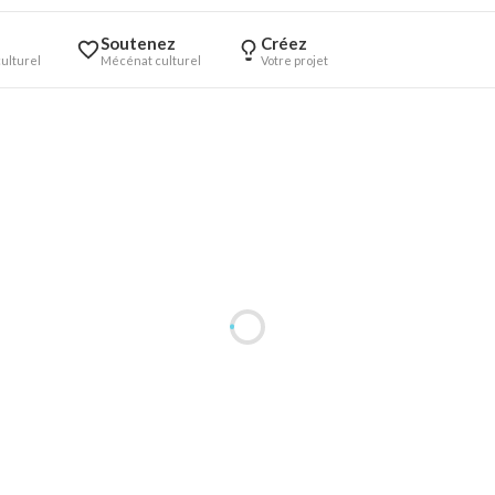
Soutenez
Créez
ulturel
Mécénat culturel
Votre projet