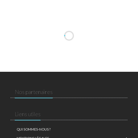
Nos partenaires
Liens utiles
QUI SOMMES-NOUS ?