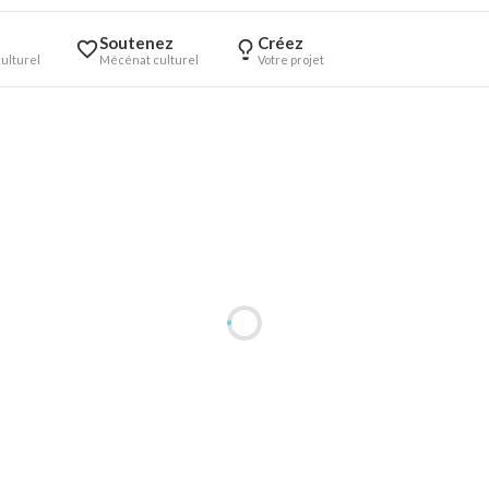
Soutenez
Créez
ulturel
Mécénat culturel
Votre projet