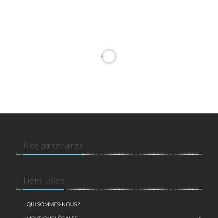
Nos partenaires
Liens utiles
QUI SOMMES-NOUS ?