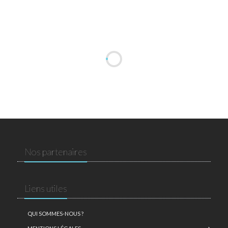
Nos partenaires
Liens utiles
QUI SOMMES-NOUS ?