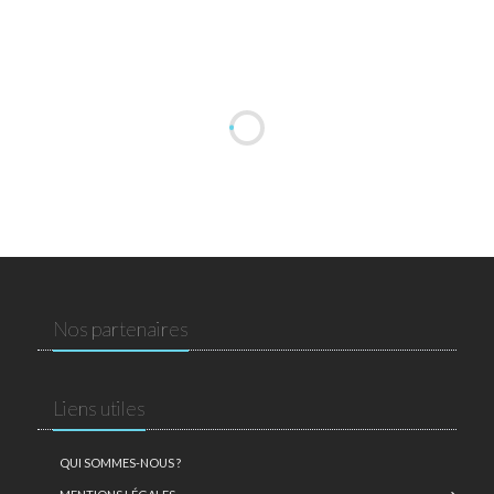
Nos partenaires
Liens utiles
QUI SOMMES-NOUS ?