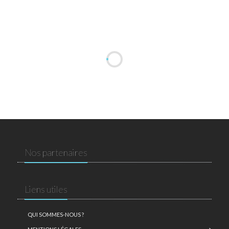
Nos partenaires
Liens utiles
QUI SOMMES-NOUS ?