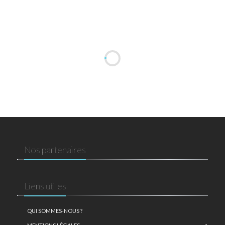
Nos partenaires
Liens utiles
QUI SOMMES-NOUS ?