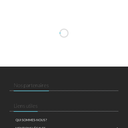
Nos partenaires
Liens utiles
QUI SOMMES-NOUS ?