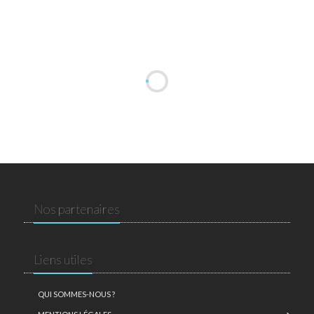
Nos partenaires
Liens utiles
QUI SOMMES-NOUS ?