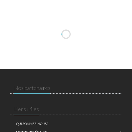
Nos partenaires
Liens utiles
QUI SOMMES-NOUS ?