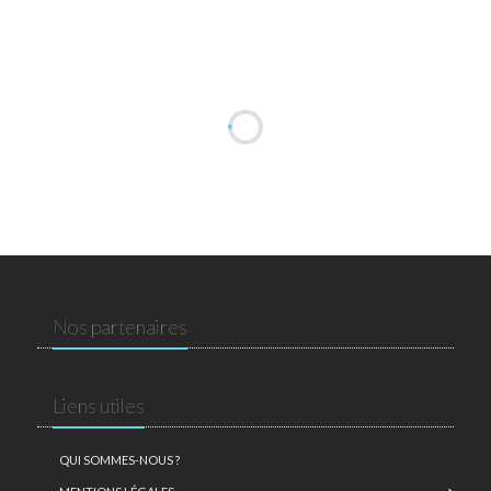
Nos partenaires
Liens utiles
QUI SOMMES-NOUS ?