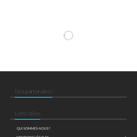
Nos partenaires
Liens utiles
QUI SOMMES-NOUS ?