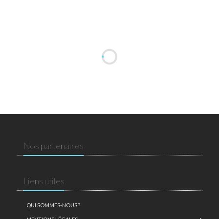
Nos partenaires
Liens utiles
QUI SOMMES-NOUS ?