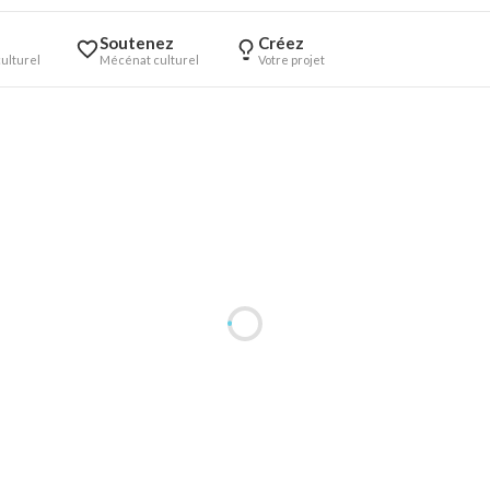
Soutenez
Créez
ulturel
Mécénat culturel
Votre projet