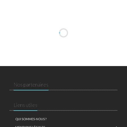
Nos partenaires
Liens utiles
QUI SOMMES-NOUS ?