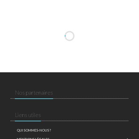
Nos partenaires
Liens utiles
QUI SOMMES-NOUS ?