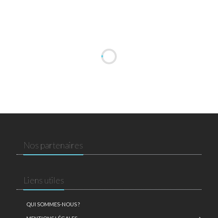
Nos partenaires
Liens utiles
QUI SOMMES-NOUS ?