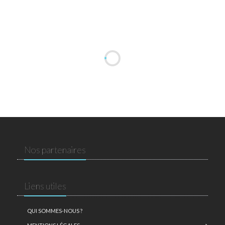
Nos partenaires
Liens utiles
QUI SOMMES-NOUS ?