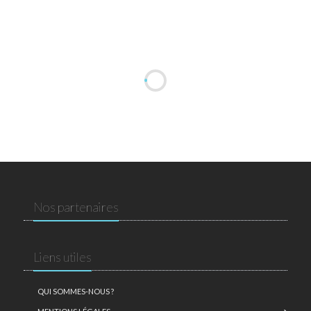
Nos partenaires
Liens utiles
QUI SOMMES-NOUS ?