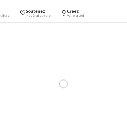
Soutenez
Créez
ulturel
Mécénat culturel
Votre projet