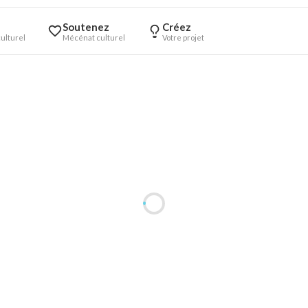
Soutenez
Créez
ulturel
Mécénat culturel
Votre projet