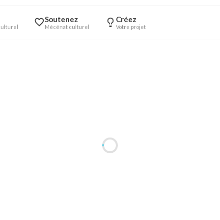
Soutenez
Créez
ulturel
Mécénat culturel
Votre projet