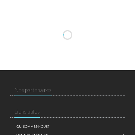
Nos partenaires
Liens utiles
QUI SOMMES-NOUS ?