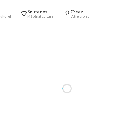
Soutenez
Créez
ulturel
Mécénat culturel
Votre projet