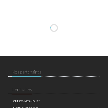
Nos partenaires
Liens utiles
QUI SOMMES-NOUS ?