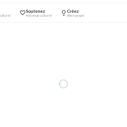
Soutenez
Créez
ulturel
Mécénat culturel
Votre projet