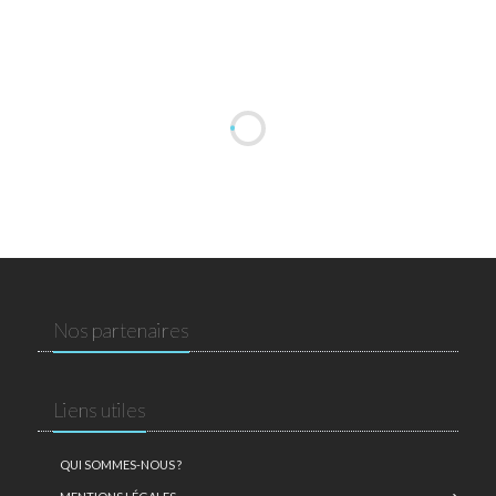
Nos partenaires
Liens utiles
QUI SOMMES-NOUS ?