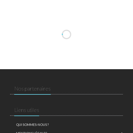
Nos partenaires
Liens utiles
QUI SOMMES-NOUS ?