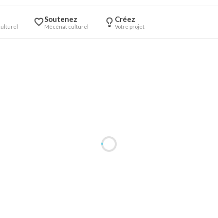
Soutenez
Créez
ulturel
Mécénat culturel
Votre projet